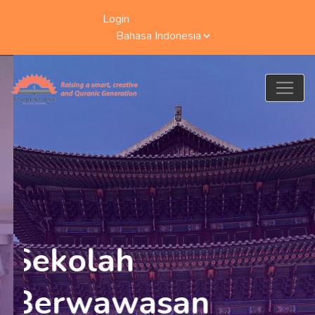
Login
Student One Islamic School
Sekolah
Berwawasan